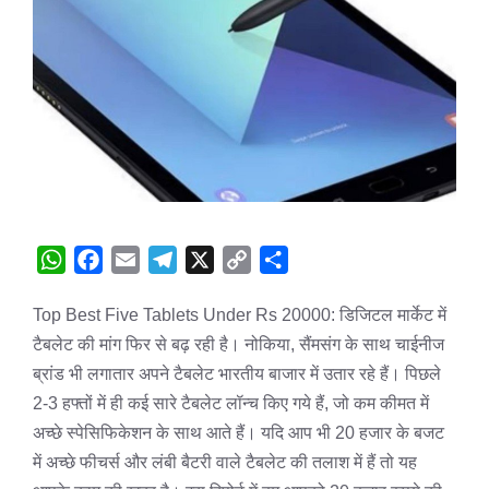
W
F
E
T
X
C
S
h
a
m
e
o
h
Top Best Five Tablets Under Rs 20000: डिजिटल मार्केट में
a
c
a
l
p
a
टैबलेट की मांग फिर से बढ़ रही है। नोकिया, सैंमसंग के साथ चाईनीज
t
e
i
e
y
r
s
b
l
g
L
e
ब्रांड भी लगातार अपने टैबलेट भारतीय बाजार में उतार रहे हैं। पिछले
A
o
r
i
2-3 हफ्तों में ही कई सारे टैबलेट लॉन्च किए गये हैं, जो कम कीमत में
p
o
a
n
अच्छे स्पेसिफिकेशन के साथ आते हैं। यदि आप भी 20 हजार के बजट
p
k
m
k
में अच्छे फीचर्स और लंबी बैटरी वाले टैबलेट की तलाश में हैं तो यह