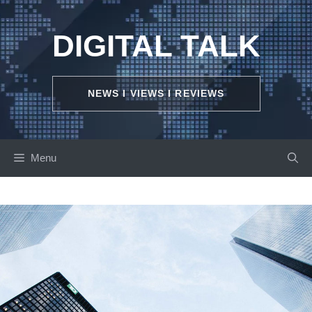
Skip
to
DIGITAL TALK
content
NEWS I VIEWS I REVIEWS
Menu