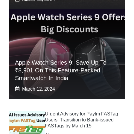
Apple Watch Series 9: Save Up To
₹8,901 On This Feature-Packed
Smartwatch In India
March 12, 2024
Urgent Advisory for Paytm FASTag
Users: Transition to Bank-issued
FASTags by March 15