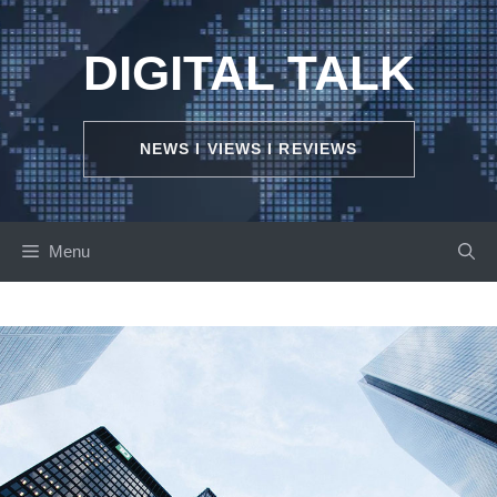
Skip
to
DIGITAL TALK
content
NEWS I VIEWS I REVIEWS
Menu