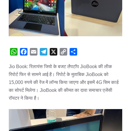
W
F
E
T
X
C
S
h
a
m
e
o
h
Jio Book: रिलायंस जियो के बजट लैपटॉप JioBook की लीक
a
c
a
l
p
a
रिपोर्ट फिर से सामने आई है। रिपोर्ट के मुताबिक JioBook को
t
e
i
e
y
r
s
b
l
g
L
e
15,000 रुपये की रेंज में लॉन्च किया जाएगा और इसमें 4G सिम कार्ड
A
o
r
i
का सोपर्ट मिलेगा। JioBook की कीमत का दावा समाचार एजेंसी
p
o
a
n
रॉयटर ने किया है।
p
k
m
k