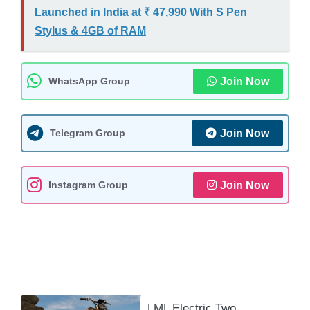
t
e
i
e
y
r
Launched in India at ₹ 47,990 With S Pen
s
b
l
g
L
e
Stylus & 4GB of RAM
A
o
r
i
p
o
a
n
p
k
m
k
WhatsApp Group
Join Now
Telegram Group
Join Now
Instagram Group
Join Now
LML Electric Two