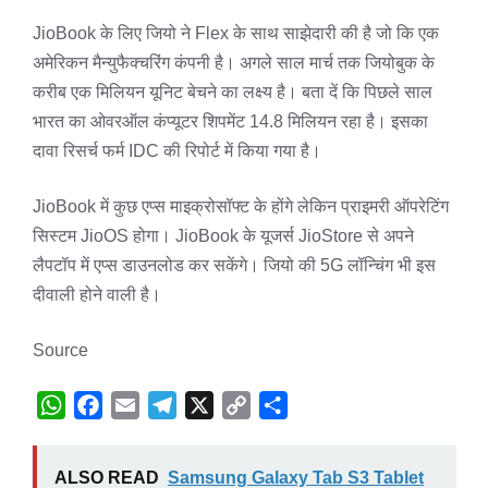
JioBook के लिए जियो ने Flex के साथ साझेदारी की है जो कि एक
अमेरिकन मैन्युफैक्चरिंग कंपनी है। अगले साल मार्च तक जियोबुक के
करीब एक मिलियन यूनिट बेचने का लक्ष्य है। बता दें कि पिछले साल
भारत का ओवरऑल कंप्यूटर शिपमेंट 14.8 मिलियन रहा है। इसका
दावा रिसर्च फर्म IDC की रिपोर्ट में किया गया है।
JioBook में कुछ एप्स माइक्रोसॉफ्ट के होंगे लेकिन प्राइमरी ऑपरेटिंग
सिस्टम JioOS होगा। JioBook के यूजर्स JioStore से अपने
लैपटॉप में एप्स डाउनलोड कर सकेंगे। जियो की 5G लॉन्चिंग भी इस
दीवाली होने वाली है।
Source
W
F
E
T
X
C
S
h
a
m
e
o
h
a
c
a
l
p
a
ALSO READ
Samsung Galaxy Tab S3 Tablet